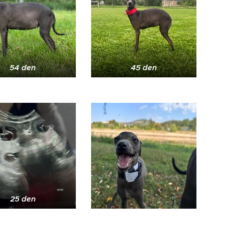
54 den
45 den
25 den