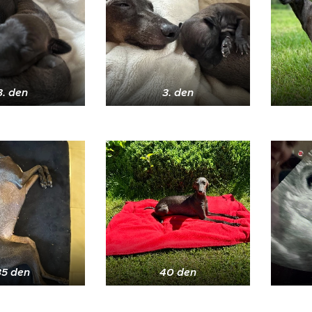
3. den
3. den
35 den
40 den