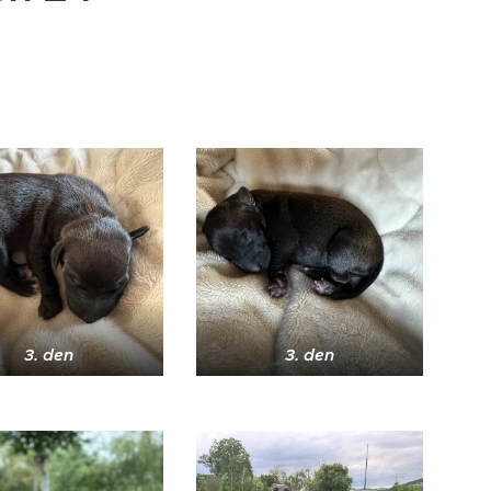
3. den
3. den