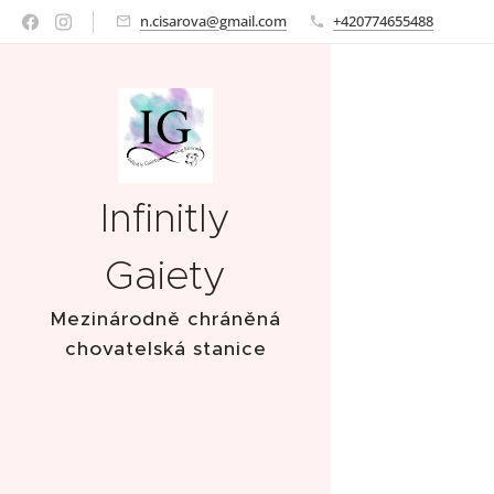
n.cisarova@gmail.com
+420774655488
Infinitly
Gaiety
Mezinárodně chráněná
chovatelská stanice
italských chrtíků