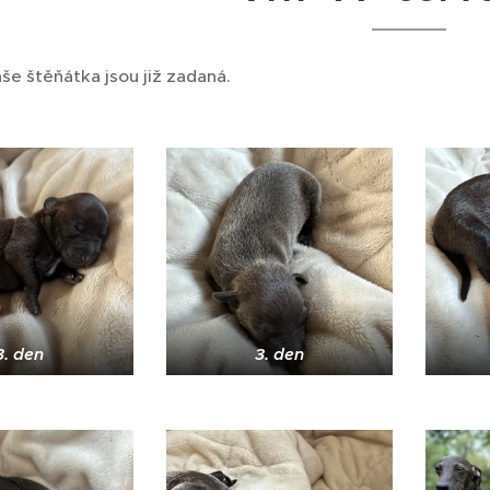
e štěňátka jsou již zadaná.
3. den
3. den