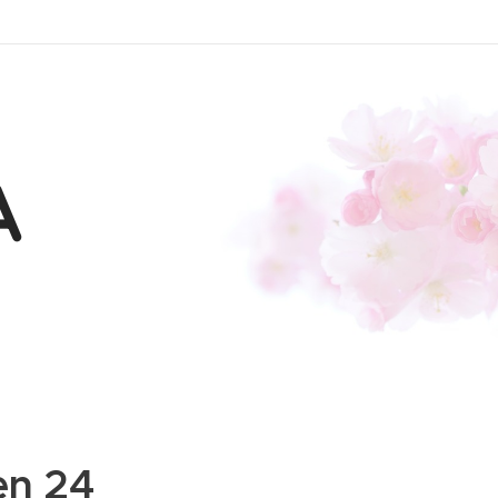
A
en 24