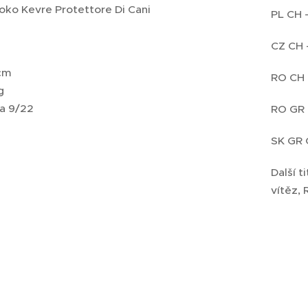
oko Kevre Protettore Di Cani
PL CH 
CZ CH 
cm
RO CH 
g
a 9/22
RO GR 
SK GR 
Další 
vítěz,