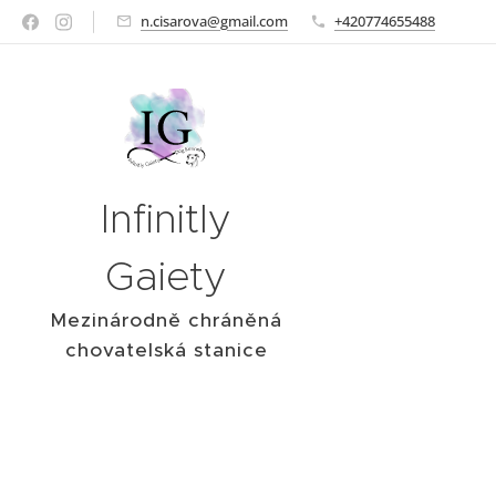
n.cisarova@gmail.com
+420774655488
Infinitly
Gaiety
Mezinárodně chráněná
chovatelská stanice
italských chrtíků