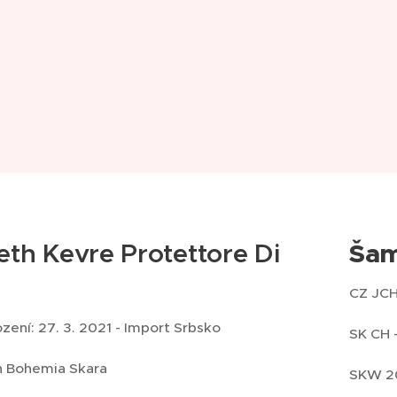
Šam
eth Kevre Protettore Di
CZ JCH
ení: 27. 3. 2021 - Import Srbsko
SK CH 
n Bohemia Skara
SKW 20