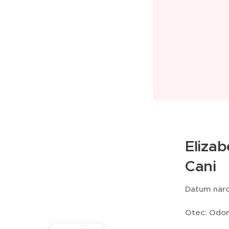
Elizab
Cani
Datum naroz
Otec: Odo